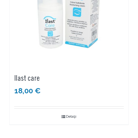
Ilast care
18,00
€
Detalji