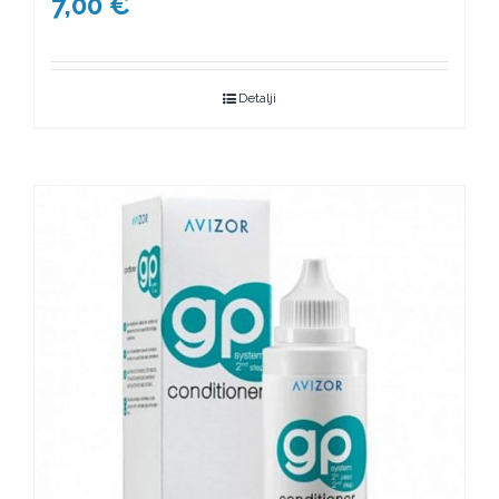
7,00
€
Detalji