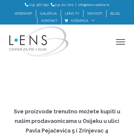
Skip
031 367 090
031 211 700
|
info@lens-optika.hr
to
WEBSHOP
GALERIJA
LENS TV
NOVOSTI
BLOG
KONTAKT
KOŠARICA
content
Sve proizvode trenutno možete kupiti u
našim prodavaonicama u Osijeku u ulici
Pavla Pejačevića 5 i Zrinjevac 4