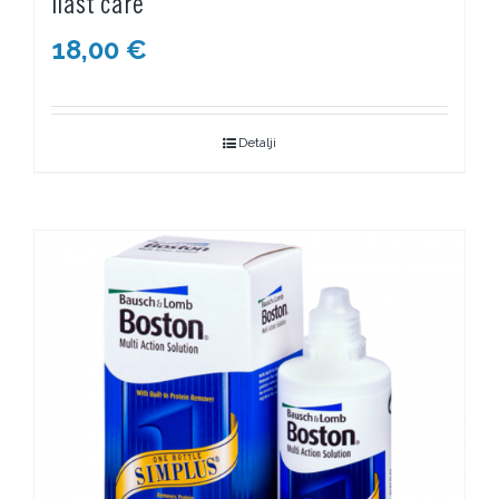
Ilast care
18,00
€
Detalji