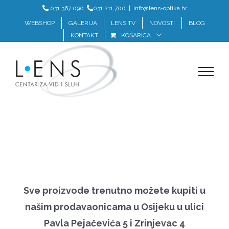
Skip
031 367 090
031 211 700
|
info@lens-optika.hr
to
WEBSHOP
GALERIJA
LENS TV
NOVOSTI
BLOG
KONTAKT
KOŠARICA
content
Sve proizvode trenutno možete kupiti u
našim prodavaonicama u Osijeku u ulici
Pavla Pejačevića 5 i Zrinjevac 4