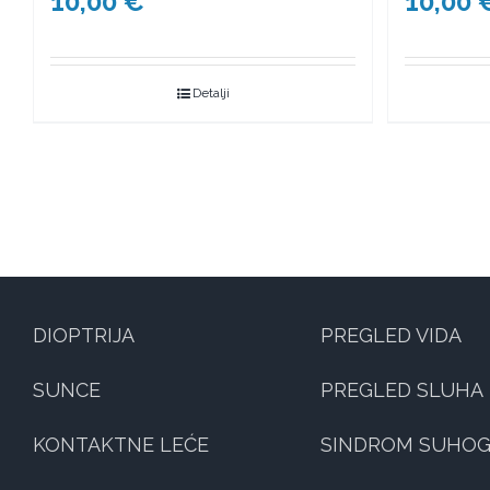
10,00
€
10,00
Detalji
DIOPTRIJA
PREGLED VIDA
SUNCE
PREGLED SLUHA
KONTAKTNE LEĆE
SINDROM SUHOG