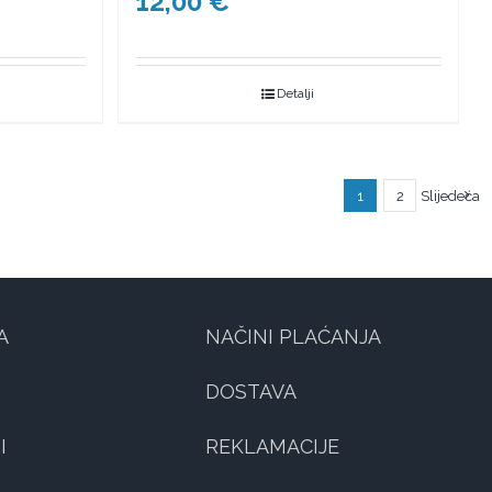
12,00
€
Detalji
1
2
Slijedeća
A
NAČINI PLAĆANJA
DOSTAVA
I
REKLAMACIJE