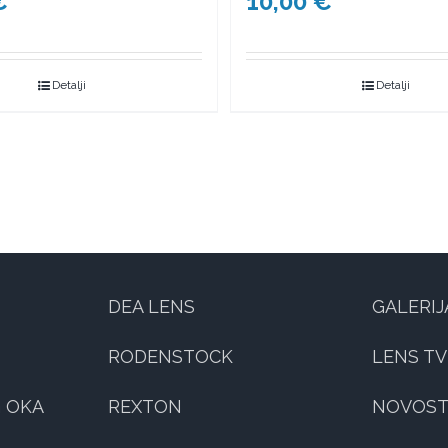
€
10,00
€
Detalji
Detalji
DEA LENS
GALERIJ
RODENSTOCK
LENS TV
 OKA
REXTON
NOVOST