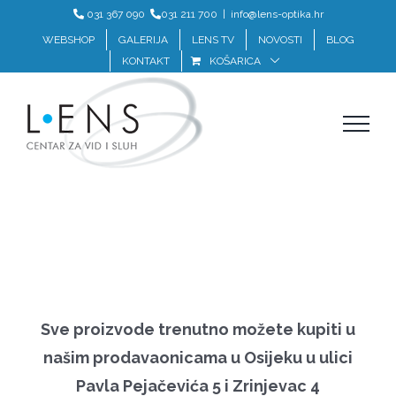
Skip
031 367 090
031 211 700
|
info@lens-optika.hr
to
WEBSHOP
GALERIJA
LENS TV
NOVOSTI
BLOG
KONTAKT
KOŠARICA
content
Sve proizvode trenutno možete kupiti u
našim prodavaonicama u Osijeku u ulici
Pavla Pejačevića 5 i Zrinjevac 4