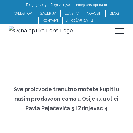
Skip
031 367 090
031 211 700
|
info@lens-optika.hr
to
WEBSHOP
GALERIJA
LENS TV
NOVOSTI
BLOG
KONTAKT
KOŠARICA
content
Sve proizvode trenutno možete kupiti u
našim prodavaonicama u Osijeku u ulici
Pavla Pejačevića 5 i Zrinjevac 4