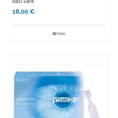
Ilast care
18,00
€
Detalji