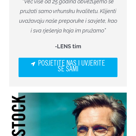
“Već više od 25 godina obvezujemo se
pružati samo vrhunsku kvalitetu. Klijenti
uvažavaju naše preporuke i savjete, kao
i sva rješenja koja im pružamo”
-LENS tim
POSJETITE NAS I UVJERITE
SE SAMI