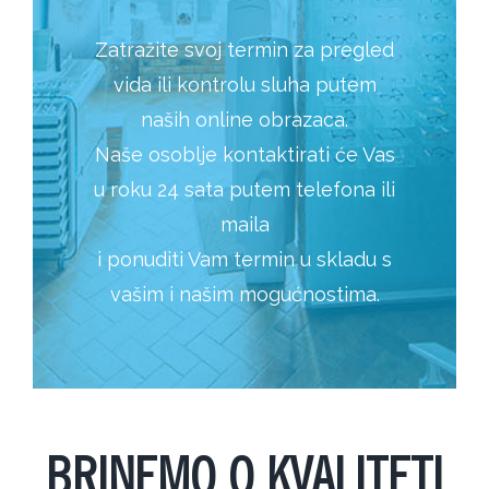
Zatražite svoj termin za pregled
vida ili kontrolu sluha putem
naših online obrazaca.
Naše osoblje kontaktirati će Vas
u roku 24 sata putem telefona ili
maila
i ponuditi Vam termin u skladu s
vašim i našim mogućnostima.
BRINEMO O KVALITETI