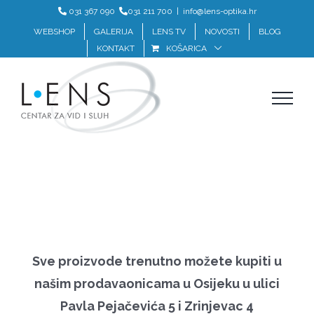
Skip
031 367 090
031 211 700
|
info@lens-optika.hr
to
WEBSHOP
GALERIJA
LENS TV
NOVOSTI
BLOG
KONTAKT
KOŠARICA
content
Sve proizvode trenutno možete kupiti u
našim prodavaonicama u Osijeku u ulici
Pavla Pejačevića 5 i Zrinjevac 4