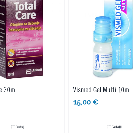
e 30ml
Vismed Gel Multi 10ml
15,00
€
Detalji
Detalji