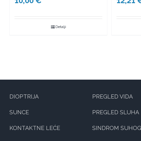
10,00
€
12,21
Detalji
DIOPTRIJA
PREGLED VIDA
SUNCE
PREGLED SLUHA
KONTAKTNE LEĆE
SINDROM SUHOG