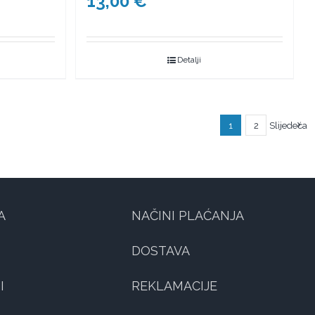
13,00
€
Detalji
1
2
Slijedeća
A
NAČINI PLAĆANJA
DOSTAVA
I
REKLAMACIJE