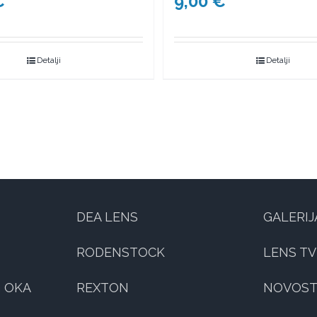
€
9,00
€
Detalji
Detalji
DEA LENS
GALERIJ
RODENSTOCK
LENS TV
 OKA
REXTON
NOVOST