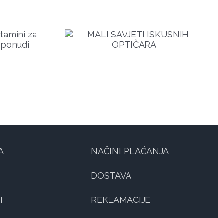
USNIH OPTIČARA
A
NAČINI PLAĆANJA
DOSTAVA
I
REKLAMACIJE