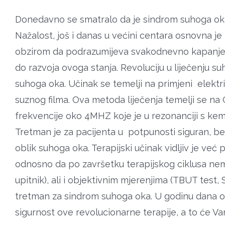
Donedavno se smatralo da je sindrom suhoga oka 
Nažalost, još i danas u većini centara osnovna je 
obzirom da podrazumijeva svakodnevno kapanje um
do razvoja ovoga stanja. Revoluciju u liječenju
suhoga oka. Učinak se temelji na primjeni elektri
suznog filma. Ova metoda liječenja temelji se na
frekvencije oko 4MHZ koje je u rezonanciji s kem
Tretman je za pacijenta u potpunosti siguran, be
oblik suhoga oka. Terapijski učinak vidljiv je već
odnosno da po završetku terapijskog ciklusa nem
upitnik), ali i objektivnim mjerenjima (TBUT test
tretman za sindrom suhoga oka. U godinu dana od
sigurnost ove revolucionarne terapije, a to će Vam