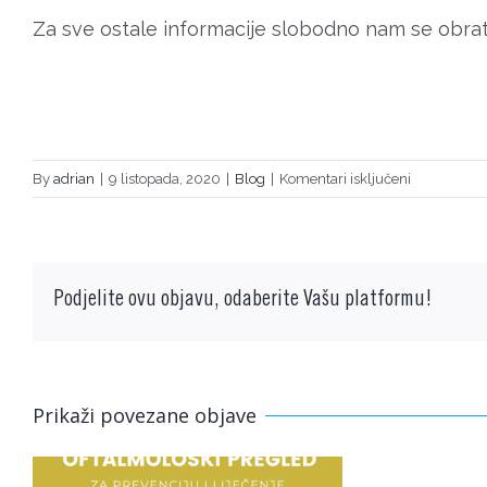
Za sve ostale informacije slobodno nam se obrati
za
By
adrian
|
9 listopada, 2020
|
Blog
|
Komentari isključeni
ŠTO
JE
SINDROM
SUHOGA
Podjelite ovu objavu, odaberite Vašu platformu!
OKA
I
ZAŠTO
NASTAJE?
Prikaži povezane objave