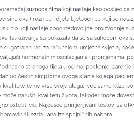
poremećaj suznoga filma koji nastaje kao posljedica n
ovršine oka ( rožnice i dijela bjeloočnice koji se na
ijski tip koji nastaje zbog nedovoljne proizvodnje suz
oka. Istraživanja su pokazala da se sa suhoćom oka 
a dugotrajan rad za računalom, umjetna svjetla, nošen
ahvaljujući hormonalnim oscilacijama i promjenama, p
odnosno stranoga tijela u očima, peckanje, žarenje i 
jedan od čestih simptoma ovoga stanja kojega pacijent
u kvalitete te ne vrše svoju ulogu, već samo klize po
 može narušiti kvalitetu života, također može dovesti
jno oštetiti vid. Najčešće primjenjivani testovi za o
ibomovih žlijezda i analiza spojničnih nabora.