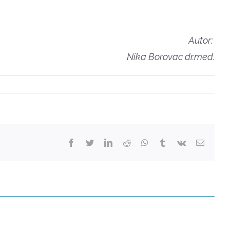
Autor:
Nika Borovac dr.med
.
facebook
twitter
linkedin
reddit
whatsapp
tumblr
vk
Email: