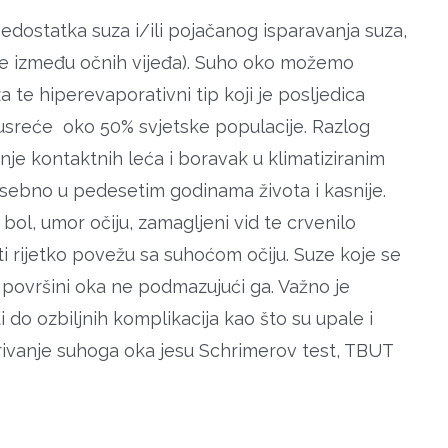
edostatka suza i/ili pojačanog isparavanja suza,
laze između očnih vijeđa). Suho oko možemo
a te hiperevaporativni tip koji je posljedica
susreće oko 50% svjetske populacije. Razlog
je kontaktnih leća i boravak u klimatiziranim
osebno u pedesetim godinama života i kasnije.
bol, umor očiju, zamagljeni vid te crvenilo
i rijetko povežu sa suhoćom očiju. Suze koje se
 površini oka ne podmazujući ga. Važno je
 do ozbiljnih komplikacija kao što su upale i
tkrivanje suhoga oka jesu Schrimerov test, TBUT