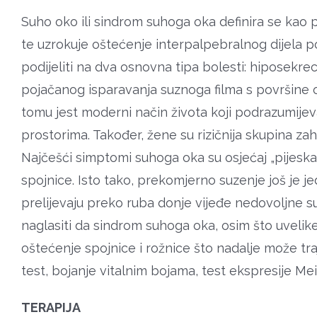
Suho oko ili sindrom suhoga oka definira se kao 
te uzrokuje oštećenje interpalpebralnog dijela p
podijeliti na dva osnovna tipa bolesti: hiposekrec
pojačanog isparavanja suznoga filma s površine 
tomu jest moderni način života koji podrazumijev
prostorima. Također, žene su rizičnija skupina z
Najčešći simptomi suhoga oka su osjećaj „pijeska“
spojnice. Isto tako, prekomjerno suzenje još je 
prelijevaju preko ruba donje vijeđe nedovoljne s
naglasiti da sindrom suhoga oka, osim što uvelike
oštećenje spojnice i rožnice što nadalje može tra
test, bojanje vitalnim bojama, test ekspresije Me
TERAPIJA