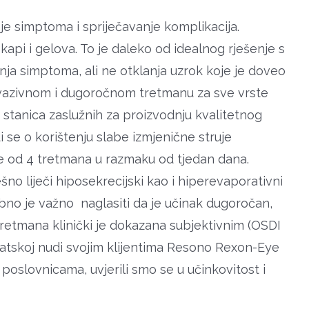
e simptoma i spriječavanje komplikacija.
 kapi i gelova. To je daleko od idealnog rješenje s
a simptoma, ali ne otklanja uzrok koje je doveo
invazivnom i dugoročnom tretmanu za sve vrste
 stanica zaslužnih za proizvodnju kvalitetnog
 se o korištenju slabe izmjenične struje
 se od 4 tretmana u razmaku od tjedan dana.
no liječi hiposekrecijski kao i hiperevaporativni
sebno je važno naglasiti da je učinak dugoročan,
retmana klinički je dokazana subjektivnim (OSDI
rvatskoj nudi svojim klijentima Resono Rexon-Eye
oslovnicama, uvjerili smo se u učinkovitost i