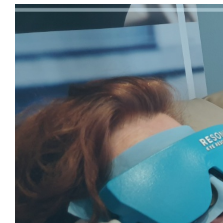
View
Larger
Image