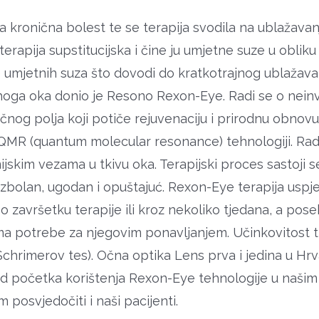
kronična bolest te se terapija svodila na ublažavanj
terapija supstitucijska i čine ju umjetne suze u obliku
jetnih suza što dovodi do kratkotrajnog ublažavanj
 suhoga oka donio je Resono Rexon-Eye. Radi se o ne
čnog polja koji potiče rejuvenaciju i prirodnu obnovu
 QMR (quantum molecular resonance) tehnologiji. Radi
ijskim vezama u tkivu oka. Terapijski proces sastoji
zbolan, ugodan i opuštajuć. Rexon-Eye terapija uspješ
 po završetku terapije ili kroz nekoliko tjedana, a po
a potrebe za njegovim ponavljanjem. Učinkovitost t
, Schrimerov tes). Očna optika Lens prva i jedina u H
 početka korištenja Rexon-Eye tehnologije u našim p
 posvjedočiti i naši pacijenti.