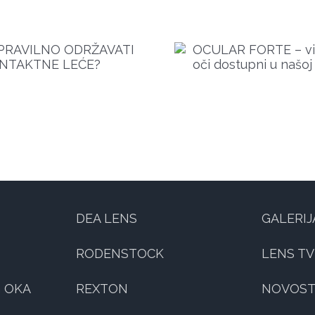
CULAR FORTE – vitamini za oči
MALI SAVJETI ISK
dostupni u našoj ponudi
DEA LENS
GALERIJ
RODENSTOCK
LENS TV
 OKA
REXTON
NOVOST